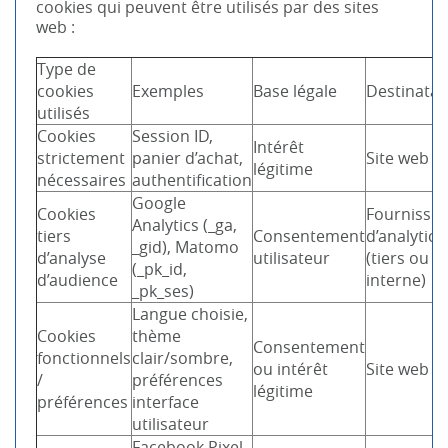
cookies qui peuvent être utilisés par des sites
web :
Type de
cookies
Exemples
Base légale
Destinatai
utilisés
Cookies
Session ID,
Intérêt
strictement
panier d’achat,
Site web
légitime
nécessaires
authentification
Google
Cookies
Fournisse
Analytics (_ga,
tiers
Consentement
d’analytics
_gid), Matomo
d’analyse
utilisateur
(tiers ou
(_pk_id,
d’audience
interne)
_pk_ses)
Langue choisie,
Cookies
thème
Consentement
fonctionnels
clair/sombre,
ou intérêt
Site web
/
préférences
légitime
préférences
interface
utilisateur
Facebook Pixel,