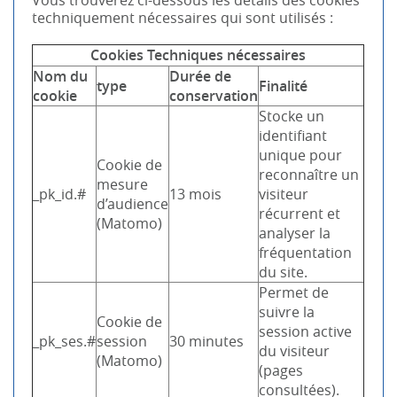
Vous trouverez ci-dessous les détails des cookies
techniquement nécessaires qui sont utilisés :
Cookies Techniques nécessaires
Nom du
Durée de
type
Finalité
cookie
conservation
Stocke un
identifiant
unique pour
Cookie de
reconnaître un
mesure
_pk_id.#
13 mois
visiteur
d’audience
récurrent et
(Matomo)
analyser la
fréquentation
du site.
Permet de
suivre la
Cookie de
session active
_pk_ses.#
session
30 minutes
du visiteur
(Matomo)
(pages
consultées).